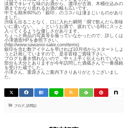
淡麗でキレイな味のお酒から、濃淳が古酒、木桶仕込みの
酒までかなり造れるお酒の幅も広いです。
中でも精米80%の「銀印」のコスパは凄まじいものがあり
ました。
渋味も出ることなく、口に入れた瞬間「燗で飲んだら美味
いに違いない、、」というお酒で、疲れている時にスッと
入ってくるような優しさがあります。
ちょっと商品の写真等を撮っていなかったので、詳しくは
小澤酒造HPを参照下さい。
(http://www.sawanoi-sake.com/items)
銀印を含む数アイテムを早ければ10月頃からスタートしよ
うと計画していますので、是非皆様ご賞味下さい。
ブログも書き慣れないので、中々上手く伝えられていない
部分も大分とありますが今年訪問した酒蔵さんで一番感銘
を受けた蔵でした。
小澤さん、栗原さんご案内下さりありがとうございまし
た。
ブログ
,
訪問記