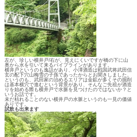
左が、珍しい横井戸/右が、見えにくいですが橋の下に山
奥から水を引いて来るパイプラインがあります。
横井戸というのも逸話があり、小澤酒造は戦国武将武田信
玄の配下穴山梅雪の子孫であったからとお聞きしました。
というのも、武田家の治めるエリアは金鉱が多くその掘削
は基本横穴で進むという背景があり、そんなご先祖が酒造
りを始める際も横井戸で水脈を見つけたのではないか？と
いうお話です。
未だ枯れることのない横井戸の水脈というのも一見の価値
ありです。
試飲も出来ます