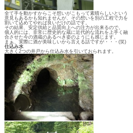
全て手を動かすからこそ想いがこもって素晴らしいという
意見もあるかも知れませんが、その想いを別の工程で力を
割いて込めてやれば良いだけの話です。
その結果、安定供給と品質向上への注力が出来るので。
個人的には、非常に歴史的な蔵に近代的な流れを上手く融
合させた今の酒蔵のあるべき姿のようにも感じます。
まぁ、実際に酒が美味しいから言える話ですが・・・(笑)
仕込み水
大きく2つの井戸から仕込み水を引いておられます。