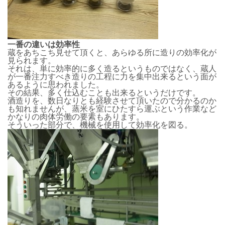
一番の違いは効率性
蔵をあちこち見せて頂くと、あらゆる所に造りの効率化が
見られます。
それは、単に効率的に多く造るというものではなく、蔵人
が一番注力すべき造りの工程に力を集中出来るという面が
あるように思われました。
その結果、多く仕込むことも出来るというだけです。
酒造りを、数日なりとも経験させて頂いたので分かるのか
も知れませんが、蒸米を室にひたすら運ぶという作業など
かなりの肉体労働の要素もあります。
そういった部分で、機械を使用して効率化を図る。