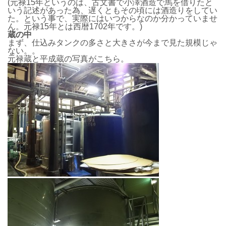
(元禄15年というのは、古文書で小澤酒造で馬を借りたと
いう記述があった為、遅くともその頃には酒造りをしてい
た。という事で、実際にはいつからなのか分かっていませ
ん。元禄15年とは西暦1702年です。)
蔵の中
まず、仕込みタンクの多さと大きさが今まで見た規模じゃ
ない。。
元禄蔵と平成蔵の写真がこちら。