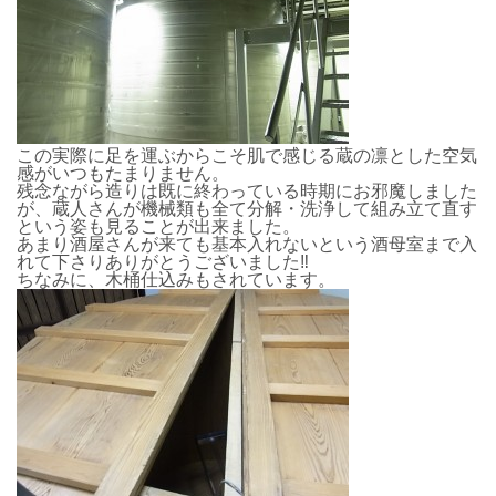
この実際に足を運ぶからこそ肌で感じる蔵の凛とした空気
感がいつもたまりません。
残念ながら造りは既に終わっている時期にお邪魔しました
が、蔵人さんが機械類も全て分解・洗浄して組み立て直す
という姿も見ることが出来ました。
あまり酒屋さんが来ても基本入れないという酒母室まで入
れて下さりありがとうございました‼
ちなみに、木桶仕込みもされています。